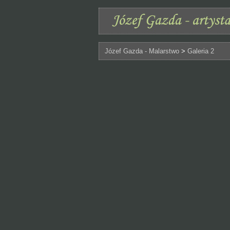
Józef Gazda - Malarstwo
>
Galeria 2